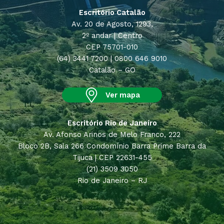
Escritório Catalão
Av. 20 de Agosto, 1293,
2º andar | Centro
CEP 75701-010
(64) 3441 7200 | 0800 646 9010
Catalão – GO
Ver mapa
Escritório Rio de Janeiro
Av. Afonso Arinos de Melo Franco, 222
Bloco 2B, Sala 266 Condomínio Barra Prime Barra da
Tijuca | CEP 22631-455
(21) 3509 3050
Rio de Janeiro – RJ
Ver mapa