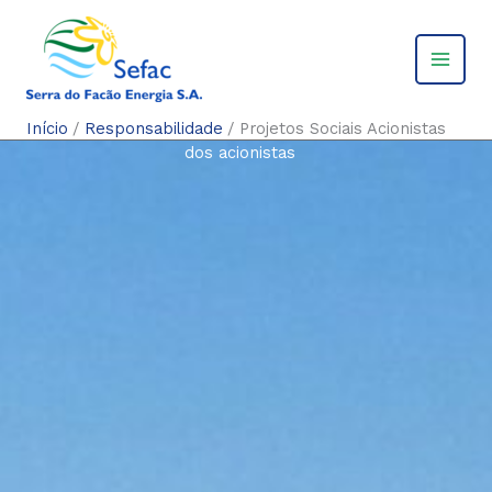
Ir
projetos sociais
Início
Responsabilidade
Projetos Sociais Acionistas
para
dos acionistas
o
conteúdo